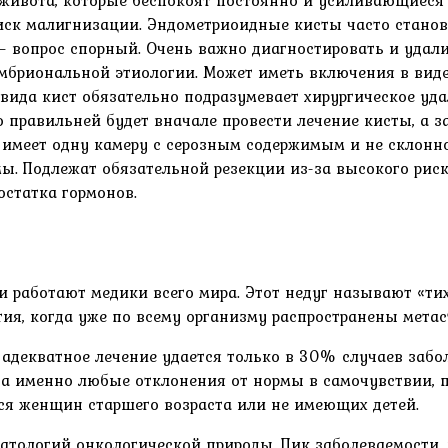
живота, которые беспокоят постоянно и усиливающиеся
ск малигнизации. Эндометриоидные кисты часто станов
– вопрос спорный. Очень важно диагностировать и удали
мбриональной этиологии. Может иметь включения в виде 
 вида кист обязательно подразумевает хирургическое уда
то правильней будет вначале провести лечение кисты, а
 имеет одну камеру с серозным содержимым и не склонно
. Подлежат обязательной резекции из-за высокого риск
остатка гормонов.
и работают медики всего мира. Этот недуг называют «тих
тия, когда уже по всему организму распространены метас
адекватное лечение удается только в 30% случаев забол
а именно любые отклонения от нормы в самочувствии, п
тся женщин старшего возраста или не имеющих детей.
тологий онкологической природы. Пик заболеваемости, к