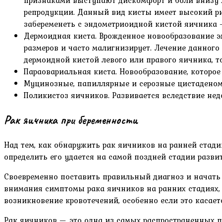
признаками выступают дискомфорт и боли внизу 
репродукции. Данный вид кисты имеет высокий ри
забеременеть с эндометриоидной кистой яичника 
Дермоидная киста. Врожденное новообразование э
размеров и часто малигнизирует. Лечение данного
дермоидной кистой левого или правого яичника, 
Параовариальная киста. Новообразование, которое
Муцинозные, папиллярные и серозные цистаденомы
Поликистоз яичников. Развивается вследствие нед
Рак яичника при беременности
Над тем, как обнаружить рак яичников на ранней стади
определить его удается на самой поздней стадии разви
Своевременно поставить правильный диагноз и начать 
внимания симптомы рака яичников на ранних стадиях, 
возникновение кровотечений, особенно если это касае
Рак яичников — это одна из самых распространенных па