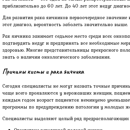
приблизительно до 60 лет. До 40 лет этот недуг диагно
Для развития рака яичников первоочередное значение и
этот диагноз, вероятность заболеть значительно выше.
Рак яичника занимает седьмое место среди всех онкоп
подтвердить недуг и предпринять все необходимые ме
здоровью. Многие представительницы прекрасного пола
знать о наличии онкологического заболевания.
Причины кисты и рака яичника
Сегодня специалисты не могут назвать точные причин
чаще всего проявляются у нерожавших женщин, пациен
каждым годом возраст пациенток неминуемо уменьшает
программы по предупреждению патологии у молодых ж
Специалисты выделяют целый ряд предрасполагающих 
Отсутствие регулярной половой жизни;