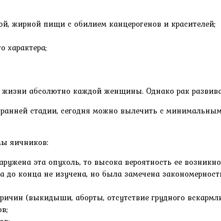
ой, жирной пищи с обилием канцерогенов и красителей;
о характера;
жизни абсолютно каждой женщины. Однако рак развивает
 ранней стадии, сегодня можно вылечить с минимальны
мы яичников:
аружена эта опухоль, то высока вероятность ее возникно
на до конца не изучена, но была замечена закономерно
ичин (выкидыши, аборты, отсутствие грудного вскармли
в;
ов;