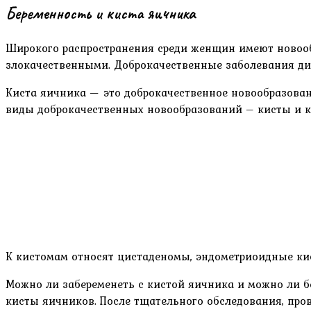
Беременность и киста яичника
Широкого распространения среди женщин имеют новооб
злокачественными. Доброкачественные заболевания диа
Киста яичника — это доброкачественное новообразован
виды доброкачественных новообразований – кисты и к
К кистомам относят цистаденомы, эндометриоидные кис
Можно ли забеременеть с кистой яичника и можно ли б
кисты яичников. После тщательного обследования, про