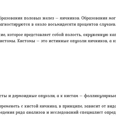
разования половых желез – яичников. Образования мо
гностируются в около восьмидесяти процентов случаев.
ие, которое представляет собой полость, окруженную к
истомы. Кистомы – это истинные опухоли яичников, а к
ты и дермоидные опухоли, а к кистам – фолликулярные,
еременеть с кистой яичника, в принципе, зависит от в
ведения ряда анализов и исследований специалист опре