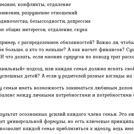
мание, конфликты, отдаление
нижения, разрушение отношений
одиночества, безысходности, депрессия
ие общих интересов, отдаление, скука
апример, с распределением обязанностей? Важно ли, что
ебя больше, а кто-то меньше? А как насчет финансов? С
 что делать, если мнения супругов по поводу трат расх
авильный» подход, или каждая семья должна искать сво
успешных детей? А если у родителей разные взгляды на 
ну семьи иметь возможность заниматься любимым делом 
 баланс между личными потребностями и потребностями 
результат осознанных усилий каждого члена семьи. Это 
вует универсальной формулы, но есть ключевые принцип
 позволит каждой семье приблизиться к идеалу, ведь име