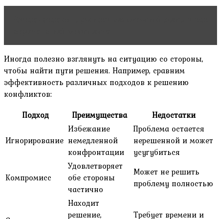
Читать статью
Признаки деспотичной жены и как
строить с ней отношения
Иногда полезно взглянуть на ситуацию со стороны,
чтобы найти пути решения. Например, сравним
эффективность различных подходов к решению
конфликтов:
Подход
Преимущества
Недостатки
Избежание
Проблема остается
Игнорирование
немедленной
нерешенной и может
конфронтации
усугубиться
Удовлетворяет
Может не решить
Компромисс
обе стороны
проблему полностью
частично
Находит
решение,
Требует времени и