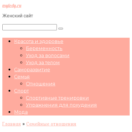
Перейти
myledy.ru
к
Женский сайт
контенту
Поиск:
Красота и здоровье
Беременность
Уход за волосами
Уход за телом
Саморазвитие
Семья
Отношения
Спорт
Спортивные тренировки
Упражнения для похудения
Мода
Главная
»
Семейные отношения