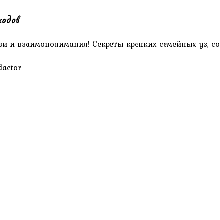
одов
ви и взаимопонимания! Секреты крепких семейных уз, с
dactor