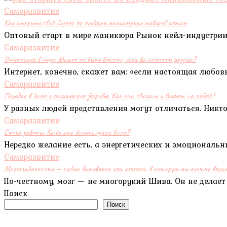
Саморазвитие
Как открыть свой бизнес по продаже маникюрных товаров оптом
Оптовый старт в мире маникюра Рынок нейл-индустрии
Саморазвитие
Отношения в паре. Можно ли быть вместе, если вы слишком разные?
Интернет, конечно, скажет вам: «если настоящая любов
Саморазвитие
Порядок в доме и психическое здоровье. Как они связаны и влияют на людей?
У разных людей представления могут отличаться. Никто
Саморазвитие
Смена работы. Когда это делать лучше всего?
Нередко желание есть, а энергетических и эмоциональн
Саморазвитие
Многозадачность — навык выживания или иллюзия, в которую мы охотно вери
По-честному, мозг — не многорукий Шива. Он не делает
Поиск
Поиск