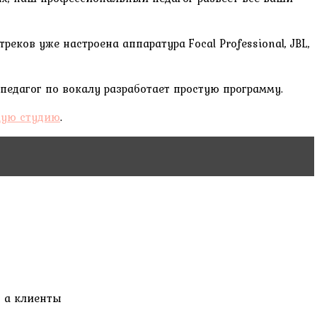
ков уже настроена аппаратура Focal Professional, JBL,
едагог по вокалу разработает простую программу.
ую студию
.
, а клиенты