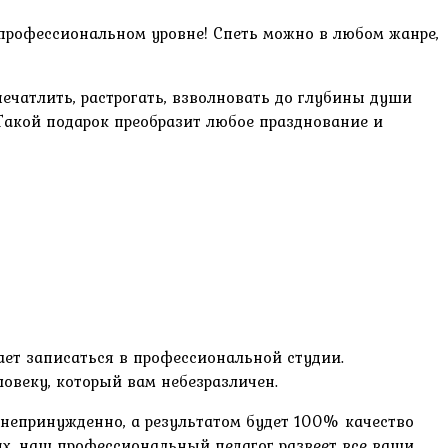
профессиональном уровне! Спеть можно в любом жанре,
ечатлить, растрогать, взволновать до глубины души
 Такой подарок преобразит любое празднование и
ает записаться в профессиональной студии.
овеку, который вам небезразличен.
 непринужденно, а результатом будет 100% качество
ых, наш профессиональный педагог развеет все ваши