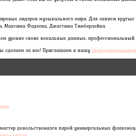
ровых лидеров музыкального мира. Для записи крутых тре
и, Максима Фадеева, Джастина Тимберлейка.
ном уровне своих вокальных данных, профессиональный п
 мы сделаем за вас! Приглашаем в нашу
звукозаписывающ
ия личности
 мастер довольствовался парой универсальных флаконов