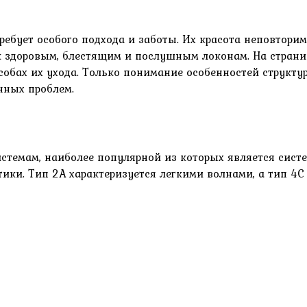
ебует особого подхода и заботы. Их красота неповторима
здоровым, блестящим и послушным локонам. На страниц
бах их ухода. Только понимание особенностей структу
нных проблем.
емам, наиболее популярной из которых является систем
ики. Тип 2А характеризуется легкими волнами, а тип 4