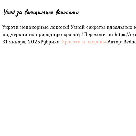
Уход за вьющимися волосами
Укроти непокорные локоны! Узнай секреты идеальных к
подчеркни их природную красоту! Переходи на https://ex
31 января, 2025
Рубрика:
Красота и здоровье
Автор:
Redac