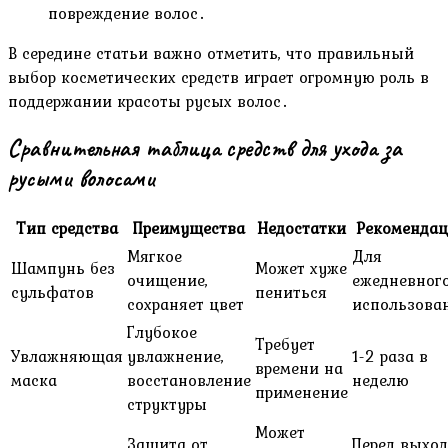
повреждение волос․
В середине статьи важно отметить‚ что правильный
выбор косметических средств играет огромную роль в
поддержании красоты русых волос․
Сравнительная таблица средств для ухода за
русыми волосами
Тип средства
Преимущества
Недостатки
Рекоменда
Мягкое
Для
Шампунь без
Может хуже
очищение‚
ежедневног
сульфатов
пениться
сохраняет цвет
использова
Глубокое
Требует
Увлажняющая
увлажнение‚
1-2 раза в
времени на
маска
восстановление
неделю
применение
структуры
Может
Защита от
Перед выхо