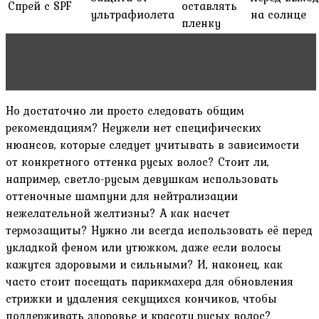
Спрей с SPF
оставлять
ультрафиолета
на солнце
пленку
Читать статью
Уход и лечение за волосами у
детей: секреты здоровья и красоты
Но достаточно ли просто следовать общим
рекомендациям? Неужели нет специфических
нюансов‚ которые следует учитывать в зависимости
от конкретного оттенка русых волос? Стоит ли‚
например‚ светло-русым девушкам использовать
оттеночные шампуни для нейтрализации
нежелательной желтизны? А как насчет
термозащиты? Нужно ли всегда использовать её перед
укладкой феном или утюжком‚ даже если волосы
кажутся здоровыми и сильными? И‚ наконец‚ как
часто стоит посещать парикмахера для обновления
стрижки и удаления секущихся кончиков‚ чтобы
поддерживать здоровье и красоту русых волос?