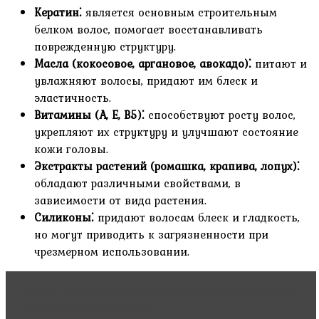
Кератин⁚
является основным строительным
белком волос, помогает восстанавливать
поврежденную структуру.
Масла (кокосовое, аргановое, авокадо)⁚
питают и
увлажняют волосы, придают им блеск и
эластичность.
Витамины (A, E, B5)⁚
способствуют росту волос,
укрепляют их структуру и улучшают состояние
кожи головы.
Экстракты растений (ромашка, крапива, лопух)⁚
обладают различными свойствами, в
зависимости от вида растения.
Силиконы⁚
придают волосам блеск и гладкость,
но могут приводить к загрязненности при
чрезмерном использовании.
Читать статью
Правильное нанесение ухода для
волос: техники и советы