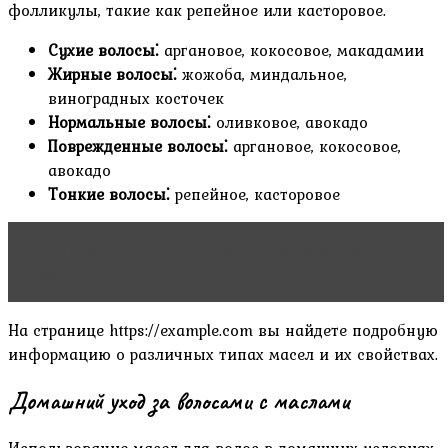
фолликулы‚ такие как репейное или касторовое.
Сухие волосы⁚
аргановое‚ кокосовое‚ макадамии
Жирные волосы⁚
жожоба‚ миндальное‚
виноградных косточек
Нормальные волосы⁚
оливковое‚ авокадо
Поврежденные волосы⁚
аргановое‚ кокосовое‚
авокадо
Тонкие волосы⁚
репейное‚ касторовое
Читать статью
Уход за длинными волосами у
девочки
На странице https://example.com вы найдете подробную
информацию о различных типах масел и их свойствах.
Домашний уход за волосами с маслами