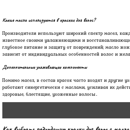
Какие масла используются в красках для волос?
Производители используют широкий спектр масел, кажд
известное своими увлажняющими и восстанавливающими
глубокое питание и защиту от повреждений; масло жожо
зависит от индивидуальных особенностей волос и жела
Дополнительные ухаживающие компоненты
Помимо масел, в состав красок часто входят и другие
работают синергетически с маслами, усиливая их дейст
здоровые, блестящие, ухоженные волосы․
Читать статью
Уход для волос с челкой: секреты и 
Как выбрать подходящую краску для волос с масла