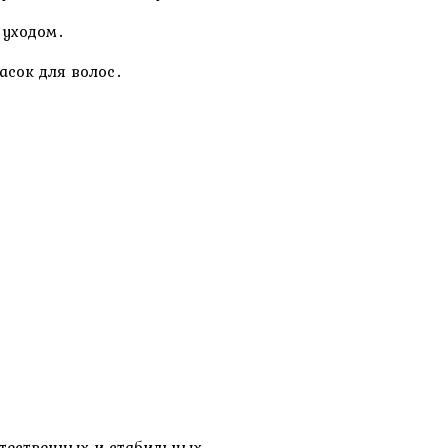
 уходом․
асок для волос․
стественных и стабильных