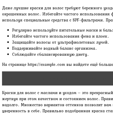
Даже лучшие краски для волос требуют бережного ухо
окрашенных волос․ Избегайте частого использования ф
используя специальные средства с SPF-фильтрами․ Пра
Регулярно используйте питательные маски и бал
Избегайте частого использования фена и плоек․
Защищайте волосы от ультрафиолетовых лучей․
Поддерживайте водный баланс организма․
Соблюдайте сбалансированную диету․
На странице https://example․com вы найдете ещё боль
Читать статью
Боль в волосах: причины, симптомы 
Краски для волос с маслами и уходом – это прекрасный
жертвуя при этом качеством и состоянием волос․ Прав
надолго․ Множество вариантов оттенков позволит вам 
уверенность в себе․ Правильно подобранная краска ст