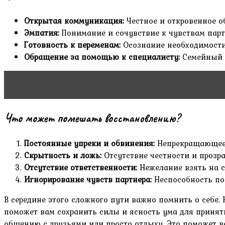
Открытая коммуникация:
Честное и откровенное о
Эмпатия:
Понимание и сочувствие к чувствам парт
Готовность к переменам:
Осознание необходимости
Обращение за помощью к специалисту:
Семейный п
Читать статью
К чему снится измена любимого чело
Что может помешать восстановлению?
Постоянные упреки и обвинения:
Непрекращающеес
Скрытность и ложь:
Отсутствие честности и прозр
Отсутствие ответственности:
Нежелание взять на с
Игнорирование чувств партнера:
Неспособность пон
В середине этого сложного пути важно помнить о себе. 
поможет вам сохранить силы и ясность ума для принят
общению с друзьями или просто отдыху. Это поможет в