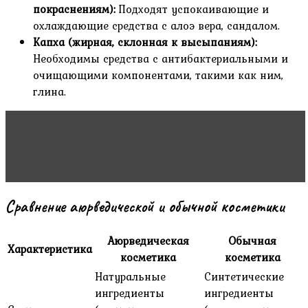
покраснениям):
Подходят успокаивающие и
охлаждающие средства с алоэ вера, сандалом.
Капха (жирная, склонная к высыпаниям):
Необходимы средства с антибактериальными и
очищающими компонентами, такими как ним,
глина.
Читать статью
Эволюция средств для ухода за
волосами: от бабушкиных рецептов до
персонализированных решений
Сравнение аюрведической и обычной косметики
Аюрведическая
Обычная
Характеристика
косметика
косметика
Натуральные
Синтетические
ингредиенты
ингредиенты