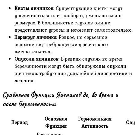
Кисты яичников:
Существующие кисты могут
увеличиваться или, наоборот, уменьшаться в
размерах. В большинстве случаев они не
представляют угрозы и исчезают самостоятельно.
Перекрут яичника:
Редкое, но серьезное
осложнение, требующее хирургического
вмешательства.
Опухоли яичников:
В редких случаях во время
беременности могут быть обнаружены опухоли
яичников, требующие дальнейшей диагностики и
лечения.
Сравнение Функции Яичников до, во время и
после Беременности
Основная
Гормональная
Период
Ову
Функция
Активность
Регулярная