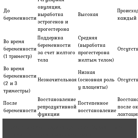
овуляция,
До
Происхо
выработка
Высокая
беременности
каждый 
эстрогенов и
прогестерона
Поддержка
Средняя
Во время
беременности
(выработка
беременности
Отсутст
за счет желтого
прогестерона
(1 триместр)
тела
желтым телом)
Во время
Низкая
беременности
Незначительная
(основная роль
Отсутст
(2 и 3
у плаценты)
триместры)
Восстановление
Восстан
После
Постепенное
репродуктивной
после о
беременности
восстановление
функции
лактаци
Читать статью
Первые признаки беременности
после зачатия: как меняется тело?